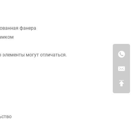
рованная фанера
замком
о элементы могут отличаться.
ьство