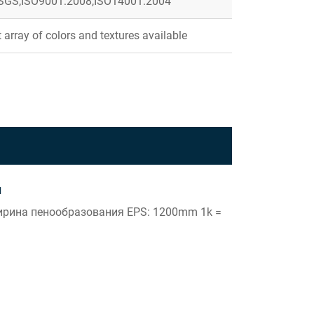
 SGS,ISO9001:2008,ISO14001:2004
 array of colors and textures available
и
ширина пенообразования EPS: 1200mm 1k =