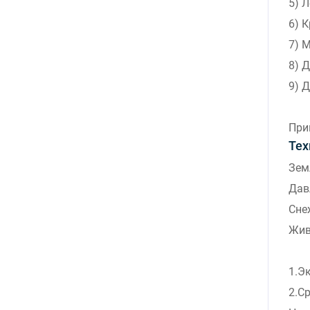
5) 
6) 
7) 
8) 
9) 
При
Тех
Зем
Дав
Сне
Жив
1.Э
2.С