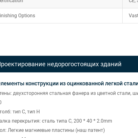
ertification
CE,
inishing Options
Vast
роектирование недорогостоящих зданий
Элементы конструкции из оцинкованной легкой стал
Стены: двухсторонняя стальная фанера из цветной стали, 
0
толб: тип С, тип H
алка перекрытия: сталь типа С, 200 * 40 * 2.0mm
Пол: Легкие магниевые пластины (наш патент)