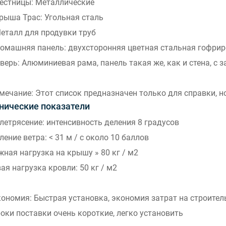
Лестницы: Металлические
Крыша Трас: Угольная сталь
Металл для продувки труб
Домашняя панель: двухсторонняя цветная стальная гофри
Дверь: Алюминиевая рама, панель такая же, как и стена, с 
мечание: Этот список предназначен только для справки, н
нические показатели
летрясение: интенсивность деления 8 градусов
ление ветра: < 31 м / с около 10 баллов
жная нагрузка на крышу » 80 кг / м2
ая нагрузка кровли: 50 кг / м2
кономия: Быстрая установка, экономия затрат на строител
роки поставки очень короткие, легко установить