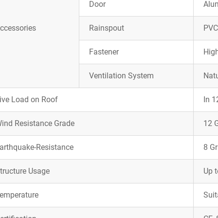
Door
Alu
ccessories
Rainspout
PVC
Fastener
High
Ventilation System
Natu
ive Load on Roof
In 1
ind Resistance Grade
12 
arthquake-Resistance
8 G
tructure Usage
Up t
emperature
Sui