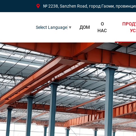
№ 2238, Sanzhen Road, город Гаоми, провинц
О
ПРОД
ДОМ
Select Language
▼
НАС
УС