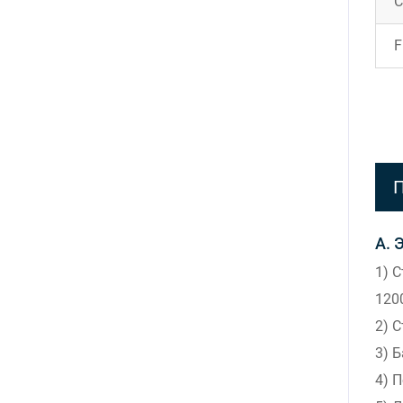
C
F
П
А. 
1) 
120
2) С
3) Б
4) 