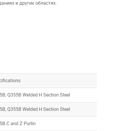
аниях и других областях.
p
e
ifications
5B, Q355B Welded H Section Steel
5B, Q355B Welded H Section Steel
5B C and Z Purlin