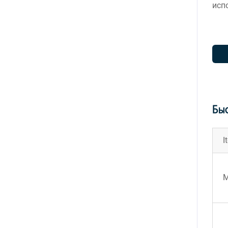
исп
Быс
I
M