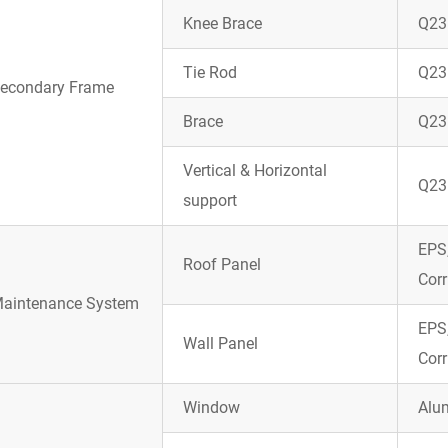
Knee Brace
Q23
Tie Rod
Q235
econdary Frame
Brace
Q23
Vertical & Horizontal
Q235
support
EPS,
Roof Panel
Corr
aintenance System
EPS,
Wall Panel
Corr
Window
Alu