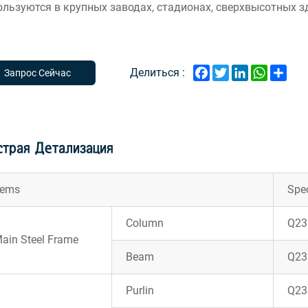
ользуются в крупных заводах, стадионах, сверхвысотных зд
Facebook
Twitter
LinkedIn
WhatsAp
Shar
Делиться :
Запрос Сейчас
трая Детализация
tems
Spec
Column
Q23
ain Steel Frame
Beam
Q23
Purlin
Q23