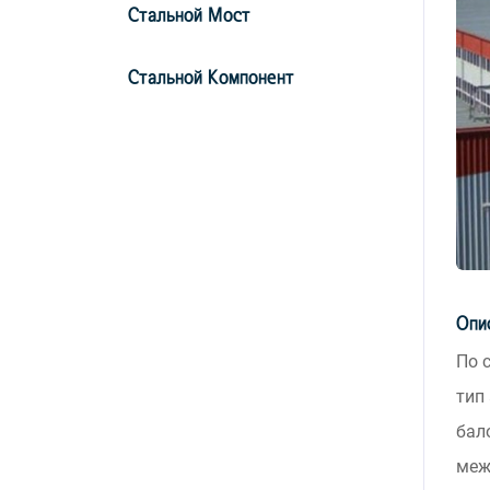
Стальной Мост
Стальной Компонент
Опи
По 
тип
бал
меж