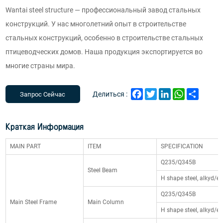
Wantai steel structure — профессиональный завод стальных
конструкций. У нас многолетний опыт в строительстве
стальных конструкций, особенно в строительстве стальных
птицеводческих домов. Наша продукция экспортируется во
многие страны мира.
Facebook
Twitter
LinkedIn
WhatsApp
Share
Делиться :
Запрос Сейчас
Краткая Информация
MAIN PART
ITEM
SPECIFICATION
Q235/Q345B
Steel Beam
H shape steel, alkyd/ep
Q235/Q345B
Main Steel Frame
Main Column
H shape steel, alkyd/ep