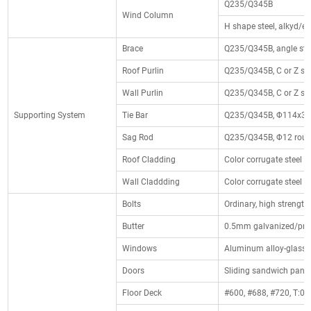
Q235/Q345B
Wind Column
H shape steel, alkyd/ep
Brace
Q235/Q345B, angle steel
Roof Purlin
Q235/Q345B, C or Z sha
Wall Purlin
Q235/Q345B, C or Z sha
Supporting System
Tie Bar
Q235/Q345B, Φ114x3 ro
Sag Rod
Q235/Q345B, Φ12 round
Roof Cladding
Color corrugate steel s
Wall Claddding
Color corrugate steel s
Bolts
Ordinary, high strength,
Butter
0.5mm galvanized/prepai
Windows
Aluminum alloy-glass, 
Doors
Sliding sandwich panel/
Floor Deck
#600, #688, #720, T:0.7