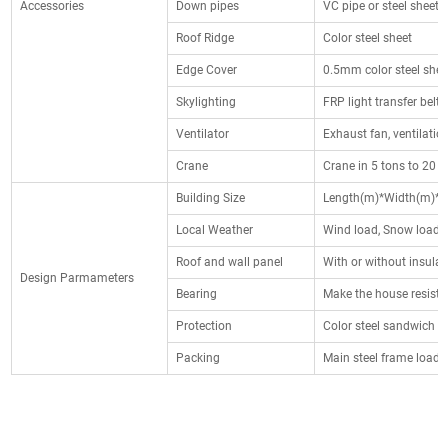
Accessories
Down pipes
VC pipe or steel sheet
Roof Ridge
Color steel sheet
Edge Cover
0.5mm color steel shee
Skylighting
FRP light transfer belt
Ventilator
Exhaust fan, ventilatio
Crane
Crane in 5 tons to 20 t
Building Size
Length(m)*Width(m)*E
Local Weather
Wind load, Snow load,
Roof and wall panel
With or without insulat
Design Parmameters
Bearing
Make the house resist
Protection
Color steel sandwich p
Packing
Main steel frame loaded