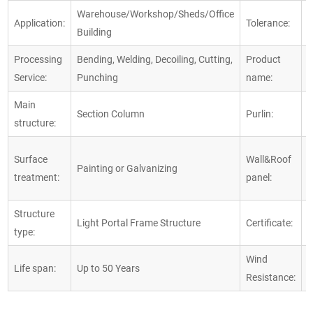
Warehouse/Workshop/Sheds/Office
Application:
Tolerance:
±
Building
Processing
Bending, Welding, Decoiling, Cutting,
Product
S
Service:
Punching
name:
w
Main
C
Section Column
Purlin:
structure:
S
S
Surface
Wall&Roof
Painting or Galvanizing
S
treatment:
panel:
P
Structure
I
Light Portal Frame Structure
Certificate:
type:
I
Wind
Life span:
Up to 50 Years
1
Resistance: