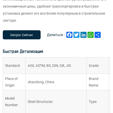
экономичные цены, удобная транспортировка и быстрая
установка делают его все более популярным в строительном
секторе.
Facebook
Twitter
LinkedIn
WhatsApp
Share
Делиться :
Запрос Сейчас
Быстрая Детализация
Q
Standard:
AISI, ASTM, BS, DIN, GB, JIS
Grade:
C
Place of
Brand
shandong, China
W
Origin:
Name:
L
Model
Steel Structures
Type:
S
Number:
F