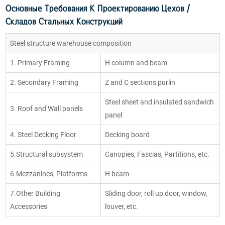
Основные Требования К Проектированию Цехов /
Складов Стальных Конструкций
Steel structure warehouse composition
1. Primary Framing
H column and beam
2. Secondary Framing
Z and C sections purlin
Steel sheet and insulated sandwich
3. Roof and Wall panels
panel
4. Steel Decking Floor
Decking board
5.Structural subsystem
Canopies, Fascias, Partitions, etc.
6.Mezzanines, Platforms
H beam
7.Other Building
Sliding door, roll up door, window,
Accessories
louver, etc.