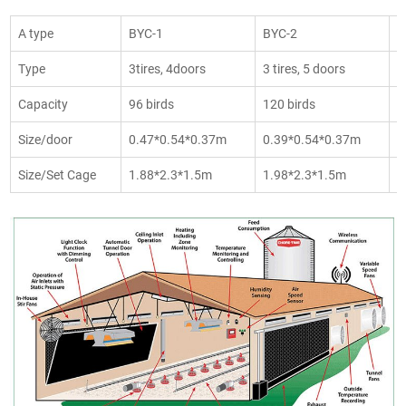
A type
BYC-1
BYC-2
B
Type
3tires, 4doors
3 tires, 5 doors
3
Capacity
96 birds
120 birds
1
Size/door
0.47*0.54*0.37m
0.39*0.54*0.37m
0
Size/Set Cage
1.88*2.3*1.5m
1.98*2.3*1.5m
2