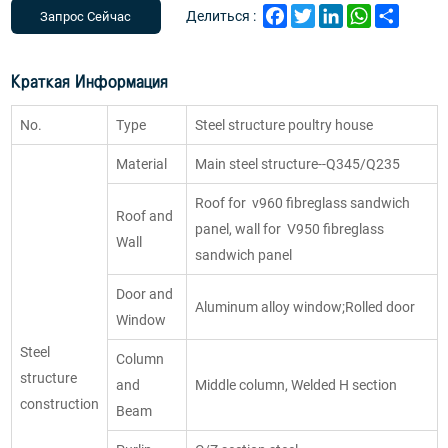
Facebook
Twitter
LinkedIn
WhatsApp
Share
Делиться :
Запрос Сейчас
Краткая Информация
No.
Type
Steel structure poultry house
Material
Main steel structure--Q345/Q235
Roof for v960 fibreglass sandwich
Roof and
panel, wall for V950 fibreglass
Wall
sandwich panel
Door and
Aluminum alloy window;Rolled door
Window
Steel
Column
structure
and
Middle column, Welded H section
construction
Beam