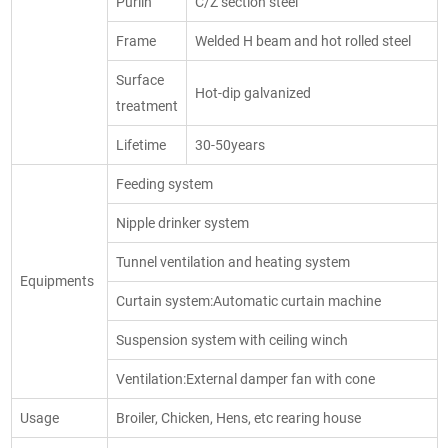
Purlin
C/Z section steel
Frame
Welded H beam and hot rolled steel
Surface
Hot-dip galvanized
treatment
Lifetime
30-50years
Feeding system
Nipple drinker system
Tunnel ventilation and heating system
Equipments
Curtain system:Automatic curtain machine
Suspension system with ceiling winch
Ventilation:External damper fan with cone
Usage
Broiler, Chicken, Hens, etc rearing house